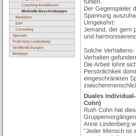
fühlen.
Coaching-Konditionen
Der Gegenspieler d
Methodik-Beschreibungen
Spannung auszuhal
Mediation
Umgekehrt:
EAP
Jemand, der gern pr
Consulting
und harmonisierend
Specials
Profil Anne Lindenberg
Veröffentlichungen
Solche Verhaltens-
Webtipps
Verhalten gefunde
Die Arbeit lohnt si
Persönlichkeit dom
eingeschränkten Sp
zwischenmenschlic
Duales Individual
Cohn)
Ruth Cohn hat dies
Gruppenvorgängen 
Anne Lindenberg we
"Jeder Mensch ist e