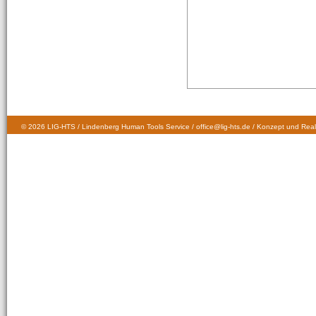
© 2026 LIG-HTS / Lindenberg Human Tools Service / office@lig-hts.de / Konzept und Real