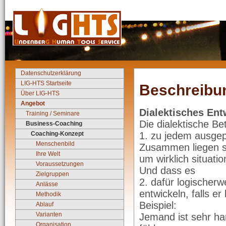
Datenschutzerklärung
LIG-HTS Startseite
Beschreibu
Über LIG-HTS
Angebot
Dialektisches Ent
Training / Seminare
Die dialektische Be
Business-Coaching
Coaching-Konzept
1. zu jedem ausgep
Menschenbild
Zusammen liegen si
Ihre Welt
um wirklich situati
Voraussetzungen
Und dass es
Zielgruppen
2. dafür logischerw
Anlässe
entwickeln, falls e
Methodik
Beispiel:
Ablauf
Varianten
Jemand ist sehr har
Organisation