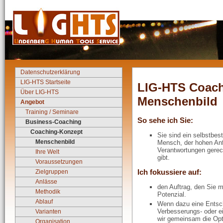
Datenschutzerklärung
LIG-HTS Startseite
LIG-HTS Coac
Über LIG-HTS
Menschenbild
Angebot
Training / Seminare
So sehe ich Sie:
Business-Coaching
Coaching-Konzept
Sie sind ein selbstbe
Menschenbild
Mensch, der hohen An
Verantwortungen gerec
Ihre Welt
gibt.
Voraussetzungen
Zielgruppen
Ich fokussiere auf:
Anlässe
den Auftrag, den Sie mi
Methodik
Potenzial.
Ablauf
Wenn dazu eine Entsch
Verbesserungs- oder e
Varianten
wir gemeinsam die Opt
Organisation