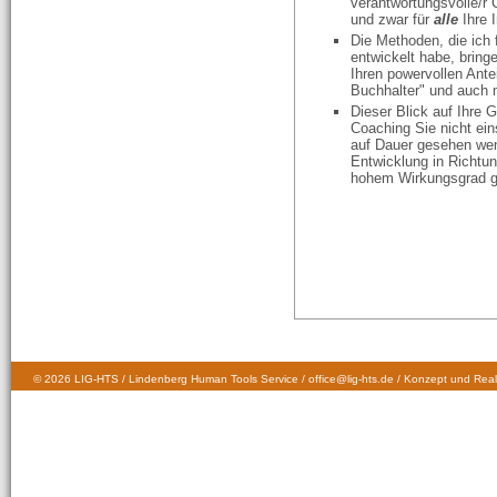
verantwortungsvolle/r 
und zwar für
alle
Ihre 
Die Methoden, die ich 
entwickelt habe, bringen
Ihren powervollen Ante
Buchhalter" und auch m
Dieser Blick auf Ihre 
Coaching Sie nicht eins
auf Dauer gesehen weni
Entwicklung in Richtun
hohem Wirkungsgrad g
© 2026 LIG-HTS / Lindenberg Human Tools Service / office@lig-hts.de / Konzept und Real