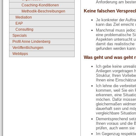
Anforderung am besten
Coaching-Konditionen
Keine falschen Verspre
Methodik-Beschreibungen
Mediation
Je konkreter der Auftra
EAP
kann das Ziel erreicht
Consulting
Manchmal muss jedoc
eine problematische Sit
Specials
Aspekten untersucht u
Profil Anne Lindenberg
damit das realistisch
Veröffentlichungen
gefunden werden kann
Webtipps
Was geht und was geht 
Ich gebe keine unreal
Anliegen vorgetragen h
Struktur, Ihren Vorli
Ihnen eine Einschätzun
Ich lehne die verbreit
kommen, weil Sie ein
erkennen, eine Situatio
möchen. Dafür müssen
gleichermaßen widmen,
dauerhaft sein und mög
vergleichbare Situatio
Dementsprechend setze 
Ihnen voraus und die 
prüfen, auch wenn sie
Im Gegenzug respektie