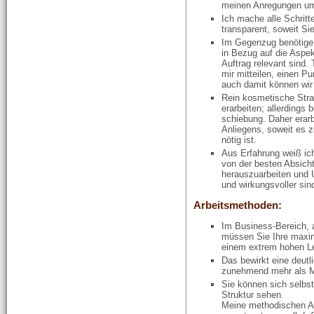
meinen Anregungen um
Ich mache alle Schritt
transparent, soweit Sie
Im Gegenzug benötige 
in Bezug auf die Aspek
Auftrag relevant sind
mir mitteilen, einen Pu
auch damit können wir 
Rein kosmetische Stra
erarbeiten; allerdings
schiebung. Daher erarb
Anliegens, soweit es zu
nötig ist.
Aus Erfahrung weiß ich
von der besten Absicht
herauszuarbeiten und 
und wirkungsvoller sin
Arbeitsmethoden:
Im Business-Bereich, a
müssen Sie Ihre maxima
einem extrem hohen Le
Das bewirkt eine deutl
zunehmend mehr als 
Sie können sich selbs
Struktur sehen.
Meine methodischen An