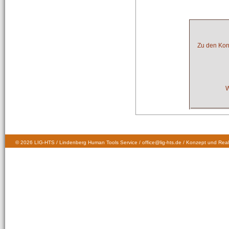
Zu den Kond
W
© 2026 LIG-HTS / Lindenberg Human Tools Service / office@lig-hts.de / Konzept und Real