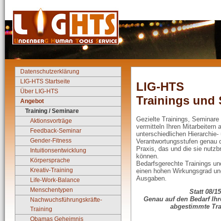
Datenschutzerklärung
LIG-HTS Startseite
LIG-HTS
Über LIG-HTS
Trainings und
Angebot
Training / Seminare
Gezielte Trainings, Seminare
Aktionsvorträge
vermitteln Ihren Mitarbeitern 
Feedback-Seminar
unterschiedlichen Hierarchie-
Gender-Fitness
Verantwortungsstufen genau 
Praxis, das und die sie nutzb
Intuitionsentwicklung
können.
Körpersprache
Bedarfsgerechte Trainings u
Kreativ-Training
einen hohen Wirkungsgrad un
Ausgaben.
Life-Work-Balance
Menschentypen
Statt 08/15
Genau auf den Bedarf Ih
Nachwuchsführungskräfte-
abgestimmte Tra
Training
Obamas Geheimnis