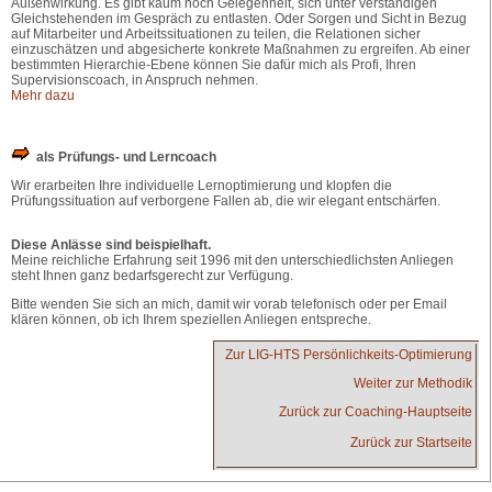
Außenwirkung. Es gibt kaum noch Gelegenheit, sich unter verständigen
Gleichstehenden im Gespräch zu entlasten. Oder Sorgen und Sicht in Bezug
auf Mitarbeiter und Arbeitssituationen zu teilen, die Relationen sicher
einzuschätzen und abgesicherte konkrete Maßnahmen zu ergreifen. Ab einer
bestimmten Hierarchie-Ebene können Sie dafür mich als Profi, Ihren
Supervisionscoach, in Anspruch nehmen.
Mehr dazu
als Prüfungs- und Lerncoach
Wir erarbeiten Ihre individuelle Lernoptimierung und klopfen die
Prüfungssituation auf verborgene Fallen ab, die wir elegant entschärfen.
Diese Anlässe sind beispielhaft.
Meine reichliche Erfahrung seit 1996 mit den unterschiedlichsten Anliegen
steht Ihnen ganz bedarfsgerecht zur Verfügung.
Bitte wenden Sie sich an mich, damit wir vorab telefonisch oder per Email
klären können, ob ich Ihrem speziellen Anliegen entspreche.
Zur LIG-HTS Persönlichkeits-Optimierung
Weiter zur Methodik
Zurück zur Coaching-Hauptseite
Zurück zur Startseite