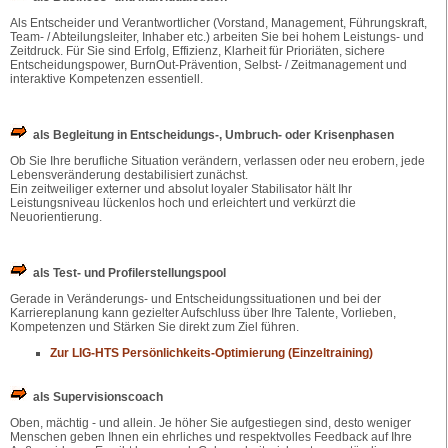
Als Entscheider und Verantwortlicher (Vorstand, Management, Führungskraft,
Team- / Abteilungsleiter, Inhaber etc.) arbeiten Sie bei hohem Leistungs- und
Zeitdruck. Für Sie sind Erfolg, Effizienz, Klarheit für Prioriäten, sichere
Entscheidungspower, BurnOut-Prävention, Selbst- / Zeitmanagement und
interaktive Kompetenzen essentiell.
als Begleitung in Entscheidungs-, Umbruch- oder Krisenphasen
Ob Sie Ihre berufliche Situation verändern, verlassen oder neu erobern, jede
Lebensveränderung destabilisiert zunächst.
Ein zeitweiliger externer und absolut loyaler Stabilisator hält Ihr
Leistungsniveau lückenlos hoch und erleichtert und verkürzt die
Neuorientierung.
als Test- und Profilerstellungspool
Gerade in Veränderungs- und Entscheidungssituationen und bei der
Karriereplanung kann gezielter Aufschluss über Ihre Talente, Vorlieben,
Kompetenzen und Stärken Sie direkt zum Ziel führen.
Zur LIG-HTS Persönlichkeits-Optimierung (Einzeltraining)
als Supervisionscoach
Oben, mächtig - und allein. Je höher Sie aufgestiegen sind, desto weniger
Menschen geben Ihnen ein ehrliches und respektvolles Feedback auf Ihre