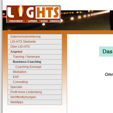
Datenschutzerklärung
LIG-HTS Startseite
Über LIG-HTS
Angebot
Training / Seminare
Business-Coaching
Coaching-Konzept
Mediation
EAP
Consulting
Specials
Profil Anne Lindenberg
Veröffentlichungen
Webtipps