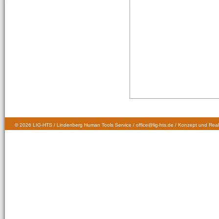
© 2026 LIG-HTS / Lindenberg Human Tools Service / office@lig-hts.de / Konzept und Real