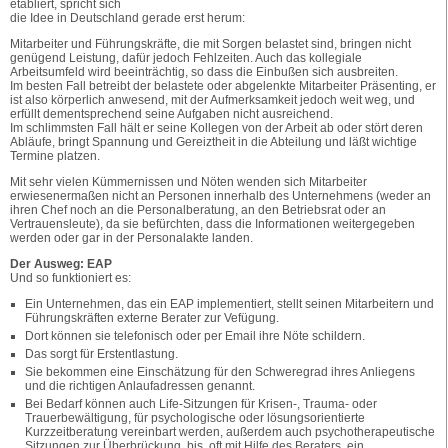
etabliert, spricht sich
die Idee in Deutschland gerade erst herum:
Mitarbeiter und Führungskräfte, die mit Sorgen belastet sind, bringen nicht
genügend Leistung, dafür jedoch Fehlzeiten. Auch das kollegiale
Arbeitsumfeld wird beeinträchtig, so dass die Einbußen sich ausbreiten.
Im besten Fall betreibt der belastete oder abgelenkte Mitarbeiter Präsenting, er
ist also körperlich anwesend, mit der Aufmerksamkeit jedoch weit weg, und
erfüllt dementsprechend seine Aufgaben nicht ausreichend.
Im schlimmsten Fall hält er seine Kollegen von der Arbeit ab oder stört deren
Abläufe, bringt Spannung und Gereiztheit in die Abteilung und läßt wichtige
Termine platzen.
Mit sehr vielen Kümmernissen und Nöten wenden sich Mitarbeiter
erwiesenermaßen nicht an Personen innerhalb des Unternehmens (weder an
ihren Chef noch an die Personalberatung, an den Betriebsrat oder an
Vertrauensleute), da sie befürchten, dass die Informationen weitergegeben
werden oder gar in der Personalakte landen.
Der Ausweg: EAP
Und so funktioniert es:
Ein Unternehmen, das ein EAP implementiert, stellt seinen Mitarbeitern und
Führungskräften externe Berater zur Vefügung.
Dort können sie telefonisch oder per Email ihre Nöte schildern.
Das sorgt für Erstentlastung.
Sie bekommen eine Einschätzung für den Schweregrad ihres Anliegens
und die richtigen Anlaufadressen genannt.
Bei Bedarf können auch Life-Sitzungen für Krisen-, Trauma- oder
Trauerbewältigung, für psychologische oder lösungsorientierte
Kurzzeitberatung vereinbart werden, außerdem auch psychotherapeutische
Sitzungen zur Überbrückung, bis, oft mit Hilfe des Beraters, ein