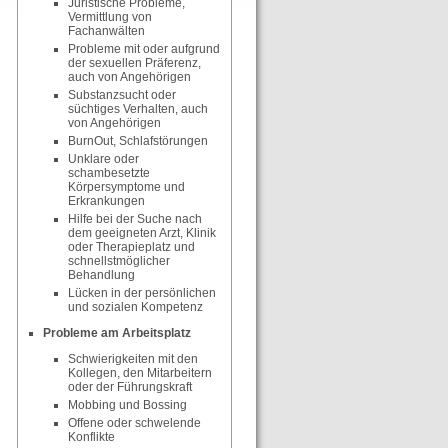
Juristische Probleme,
Vermittlung von
Fachanwälten
Probleme mit oder aufgrund
der sexuellen Präferenz,
auch von Angehörigen
Substanzsucht oder
süchtiges Verhalten, auch
von Angehörigen
BurnOut, Schlafstörungen
Unklare oder
schambesetzte
Körpersymptome und
Erkrankungen
Hilfe bei der Suche nach
dem geeigneten Arzt, Klinik
oder Therapieplatz und
schnellstmöglicher
Behandlung
Lücken in der persönlichen
und sozialen Kompetenz
Probleme am Arbeitsplatz
Schwierigkeiten mit den
Kollegen, den Mitarbeitern
oder der Führungskraft
Mobbing und Bossing
Offene oder schwelende
Konflikte