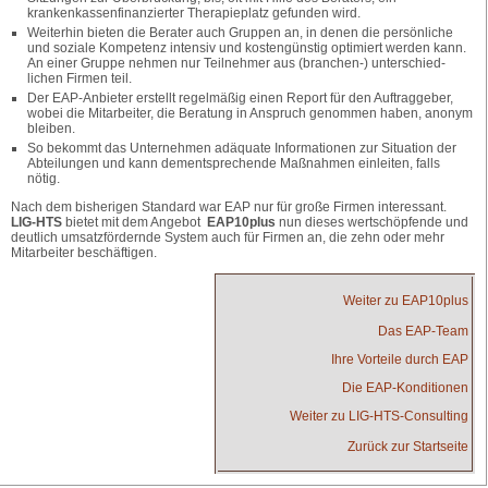
krankenkassenfinanzierter Therapieplatz gefunden wird.
Weiterhin bieten die Berater auch Gruppen an, in denen die persönliche
und soziale Kompetenz intensiv und kostengünstig optimiert werden kann.
An einer Gruppe nehmen nur Teilnehmer aus (branchen-) unterschied-
lichen Firmen teil.
Der EAP-Anbieter erstellt regelmäßig einen Report für den Auftraggeber,
wobei die Mitarbeiter, die Beratung in Anspruch genommen haben, anonym
bleiben.
So bekommt das Unternehmen adäquate Informationen zur Situation der
Abteilungen und kann dementsprechende Maßnahmen einleiten, falls
nötig.
Nach dem bisherigen Standard war EAP nur für große Firmen interessant.
LIG-HTS
bietet mit dem Angebot
EAP10plus
nun dieses wertschöpfende und
deutlich umsatzfördernde System auch für Firmen an, die zehn oder mehr
Mitarbeiter beschäftigen.
Weiter zu EAP10plus
Das EAP-Team
Ihre Vorteile durch EAP
Die EAP-Konditionen
Weiter zu LIG-HTS-Consulting
Zurück zur Startseite