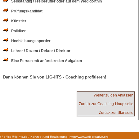
Selbständig / Freiberufler oder auf dem Weg dorthin
Prüfungskandidat
Künstler
Politiker
Hochleistungssportler
Lehrer / Dozent / Rektor / Direktor
Eine Person mit anfordernden Aufgaben
Dann können Sie von LIG-HTS - Coaching profitieren!
Weiter zu den Anlässen
Zurück zur Coaching-Hauptseite
Zurück zur Startseite
/ office@lig-hts.de / Konzept und Realisierung:
http://www.web-creative.org