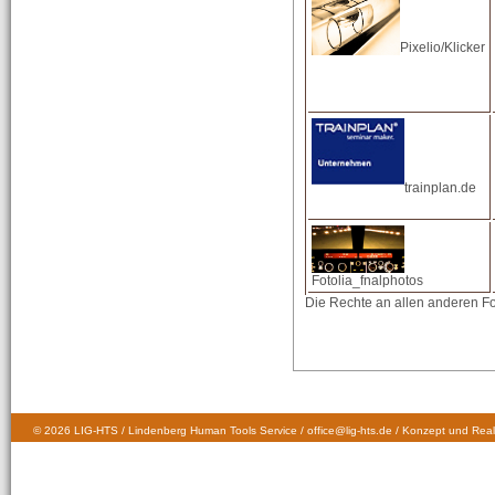
Pixelio/Klicker
trainplan.de
Fotolia_fnalphotos
Die Rechte an allen anderen F
© 2026 LIG-HTS / Lindenberg Human Tools Service / office@lig-hts.de / Konzept und Real