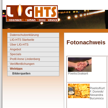
Datenschutzerklärung
LIG-HTS Startseite
Fotonachweis
Über LIG-HTS
Angebot
Specials
Profil Anne Lindenberg
Veröffentlichungen
Webtipps
Bilderquellen
Pixelio/Joakant
Pixelio/Kurt
F. Domnik/
Alexandra
Bucurescu