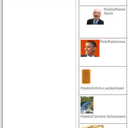
Pixelio/Rainer
Sturm
Flickr/Kalexnova
Pixelio/Achim-Lueckemeyer
Pixelio/Clemens Scheumann