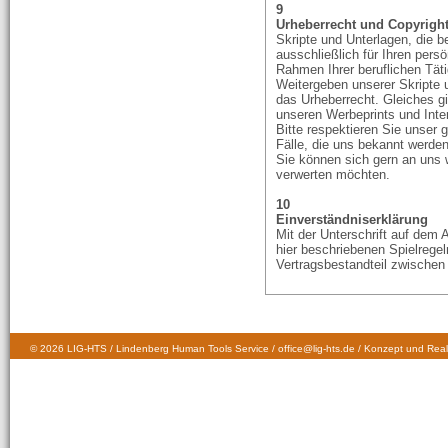
9
Urheberrecht und Copyrigh
Skripte und Unterlagen, die b
ausschließlich für Ihren per
Rahmen Ihrer beruflichen Täti
Weitergeben unserer Skripte u
das Urheberrecht. Gleiches gi
unseren Werbeprints und Inter
Bitte respektieren Sie unser g
Fälle, die uns bekannt werden,
Sie können sich gern an uns 
verwerten möchten.
10
Einverständniserklärung
Mit der Unterschrift auf dem 
hier beschriebenen Spielregel
Vertragsbestandteil zwischen
© 2026 LIG-HTS / Lindenberg Human Tools Service / office@lig-hts.de / Konzept und Real