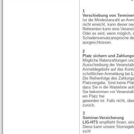
1
Verschiebung von Termine
Ist die Mindestanzahl an An
nicht erreicht, kann dieser na
Referenten kann eine Veranst
Oder es wird, wenn möglich, e
Schadensersatzansprüche der
ausgeschlossen.
2
Platz sichern und Zahlung
Mögliche Ratenzahlungen und
Ausschreibung der Veranstalt
Anmeldegebühr auf das Kont
schriftlichen Anmeldung bei
L
Die Reihenfolge des Zahlungs
Platzvergabe. Sind keine Plä
dass Sie in die Warteliste a
Sie bekommen vor Veranstaltu
ein Platz frei
geworden ist. Falls nicht, üb
zurück.
3
Seminar-Versicherung
LIG-HTS
empflieht Ihnen, ei
Diese kann unsere Stornogebü
sich!