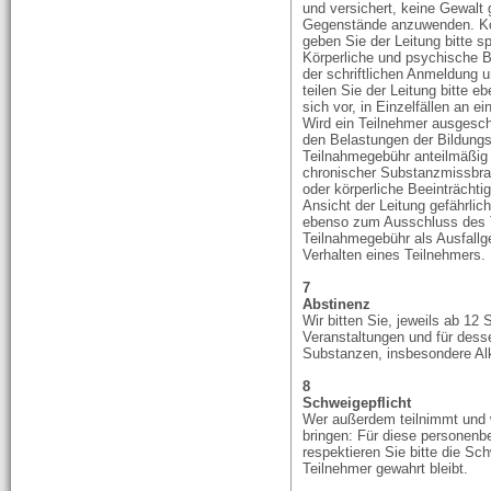
und versichert, keine Gewalt
Gegenstände anzuwenden. Kö
geben Sie der Leitung bitte 
Körperliche und psychische B
der schriftlichen Anmeldung 
teilen Sie der Leitung bitte e
sich vor, in Einzelfällen an ei
Wird ein Teilnehmer ausgesch
den Belastungen der Bildung
Teilnahmegebühr anteilmäßig 
chronischer Substanzmissbra
oder körperliche Beeinträchti
Ansicht der Leitung gefährlic
ebenso zum Ausschluss des T
Teilnahmegebühr als Ausfallg
Verhalten eines Teilnehmers.
7
Abstinenz
Wir bitten Sie, jeweils ab 1
Veranstaltungen und für des
Substanzen, insbesondere Al
8
Schweigepflicht
Wer außerdem teilnimmt und 
bringen: Für diese personen
respektieren Sie bitte die Sch
Teilnehmer gewahrt bleibt.