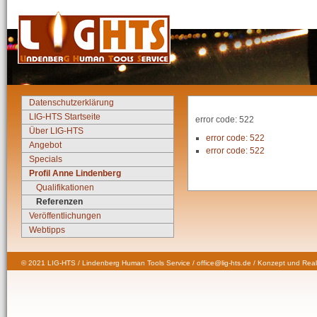
Datenschutzerklärung
LIG-HTS Startseite
error code: 522
Über LIG-HTS
error code: 522
Angebot
error code: 522
Specials
Profil Anne Lindenberg
Qualifikationen
Referenzen
Veröffentlichungen
Webtipps
© 2021 LIG-HTS / Lindenberg Human Tools Service / office@lig-hts.de / Konzept und Real