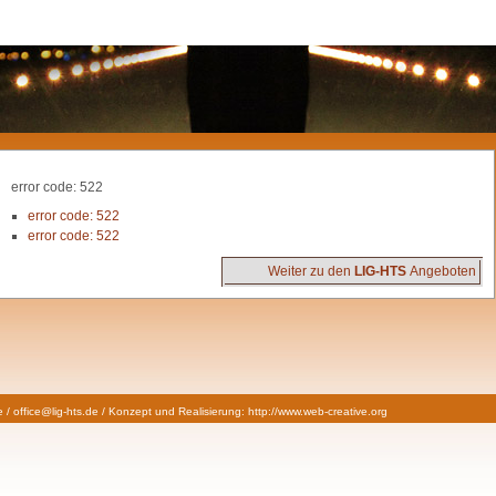
error code: 522
error code: 522
error code: 522
Weiter zu den
LIG-HTS
Angeboten
/ office@lig-hts.de / Konzept und Realisierung:
http://www.web-creative.org