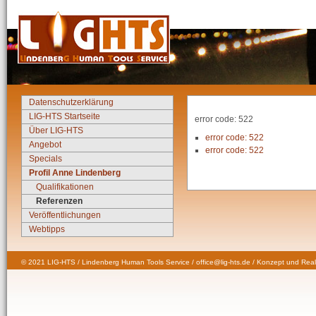
Datenschutzerklärung
LIG-HTS Startseite
error code: 522
Über LIG-HTS
error code: 522
Angebot
error code: 522
Specials
Profil Anne Lindenberg
Qualifikationen
Referenzen
Veröffentlichungen
Webtipps
© 2021 LIG-HTS / Lindenberg Human Tools Service / office@lig-hts.de / Konzept und Real