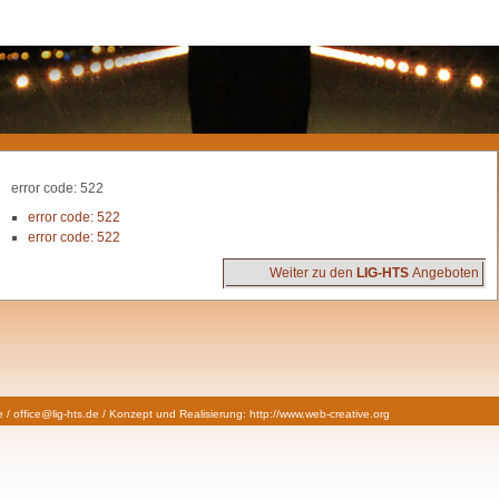
error code: 522
error code: 522
error code: 522
Weiter zu den
LIG-HTS
Angeboten
/ office@lig-hts.de / Konzept und Realisierung:
http://www.web-creative.org