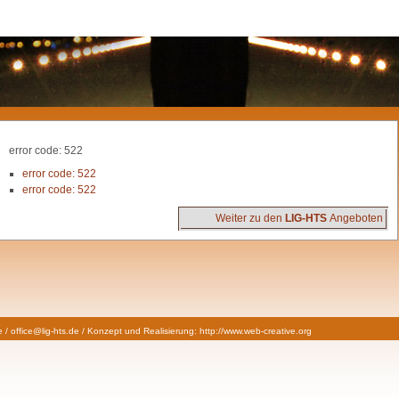
error code: 522
error code: 522
error code: 522
Weiter zu den
LIG-HTS
Angeboten
/ office@lig-hts.de / Konzept und Realisierung:
http://www.web-creative.org