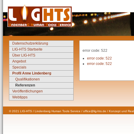
Datenschutzerklärung
LIG-HTS Startseite
error code: 522
Über LIG-HTS
error code: 522
Angebot
error code: 522
Specials
Profil Anne Lindenberg
Qualifikationen
Referenzen
Veröffentlichungen
Webtipps
© 2021 LIG-HTS / Lindenberg Human Tools Service / office@lig-hts.de / Konzept und Real