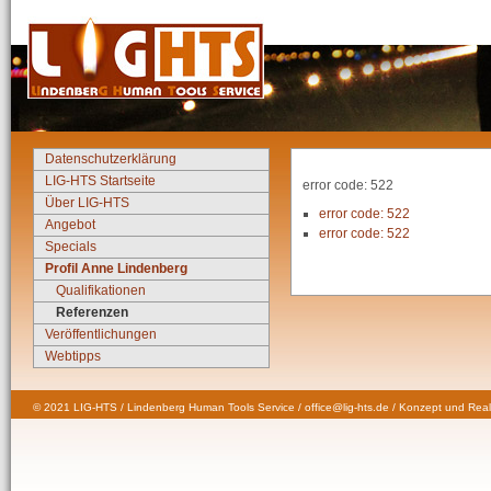
Datenschutzerklärung
LIG-HTS Startseite
error code: 522
Über LIG-HTS
error code: 522
Angebot
error code: 522
Specials
Profil Anne Lindenberg
Qualifikationen
Referenzen
Veröffentlichungen
Webtipps
© 2021 LIG-HTS / Lindenberg Human Tools Service / office@lig-hts.de / Konzept und Real