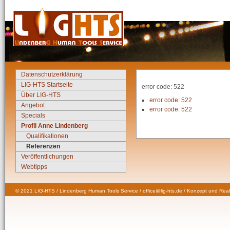
Datenschutzerklärung
LIG-HTS Startseite
error code: 522
Über LIG-HTS
error code: 522
Angebot
error code: 522
Specials
Profil Anne Lindenberg
Qualifikationen
Referenzen
Veröffentlichungen
Webtipps
© 2021 LIG-HTS / Lindenberg Human Tools Service / office@lig-hts.de / Konzept und Real